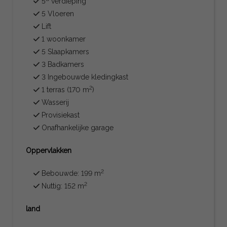
5ª verdieping
5 Vloeren
Lift
1 woonkamer
5 Slaapkamers
3 Badkamers
3 Ingebouwde kledingkast
2
1 terras (170 m
)
Wasserij
Provisiekast
Onafhankelijke garage
Oppervlakken
2
Bebouwde: 199 m
2
Nuttig: 152 m
land