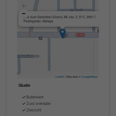
+
−
×
Avd Juan Sebastian Elcano, 88, esc. 2, 5ª C. 29017,
Pedregalejo, Málaga
Leaflet
| Map data ©
GoogleMaps
Situatie
Buitenkant
Zuid oriëntatie
Zeezicht