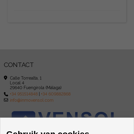
CONTACT
Calle Torrealta, 1
Local 4
29640 Fuengirola (Málaga)
+34 951514848
|
+34 609882868
info@inmovensol.com