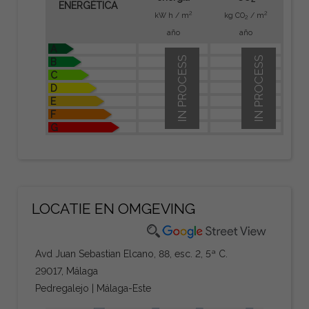
ENERGÉTICA
2
2
kW h / m
kg CO
/ m
2
año
año
A
IN PROCESS
IN PROCESS
B
C
D
E
F
G
LOCATIE EN OMGEVING
Avd Juan Sebastian Elcano, 88, esc. 2, 5ª C.
29017, Málaga
Pedregalejo | Málaga-Este