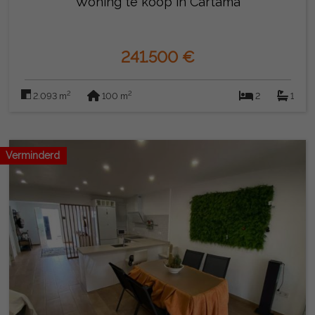
Woning te koop in Cártama
241.500 €
2
2
2.093 m
100 m
2
1
Verminderd