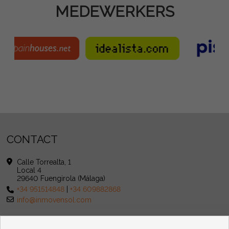
MEDEWERKERS
CONTACT
Calle Torrealta, 1
Local 4
29640 Fuengirola (Málaga)
+34 951514848
|
+34 609882868
info@inmovensol.com