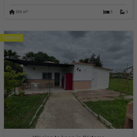
2
199 m
5
3
Verkocht