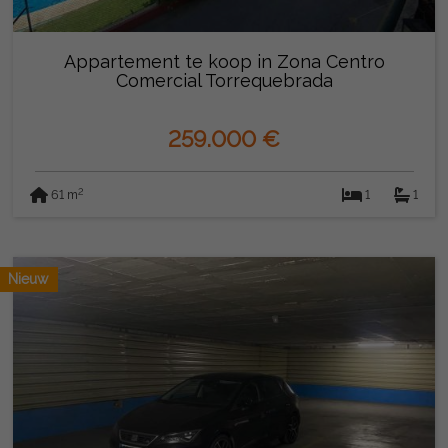
Appartement te koop in Zona Centro
Comercial Torrequebrada
(Benalmádena)
259.000 €
2
61 m
1
1
Nieuw