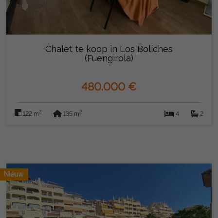
Chalet te koop in Los Boliches
(Fuengirola)
480.000 €
2
2
122 m
135 m
4
2
Nieuw