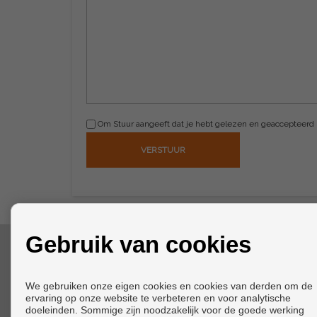
Om Stuur aangeeft dat je hebt gelezen en geaccepteerd
Gebruik van cookies
CONTACT
We gebruiken onze eigen cookies en cookies van derden om de
Calle Torrealta, 1
ervaring op onze website te verbeteren en voor analytische
Local 4
doeleinden. Sommige zijn noodzakelijk voor de goede werking
29640 Fuengirola (Málaga)