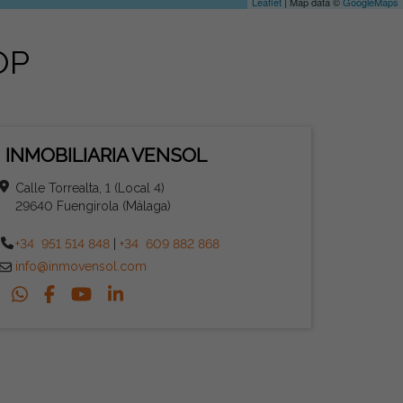
Leaflet
| Map data ©
GoogleMaps
OP
INMOBILIARIA VENSOL
Calle Torrealta, 1 (Local 4)
29640 Fuengirola (Málaga)
+34 951 514 848
|
+34 609 882 868
info@inmovensol.com