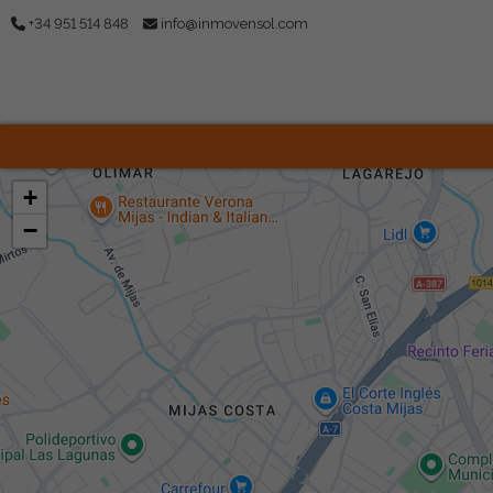
+34 951 514 848
info@inmovensol.com
+
−