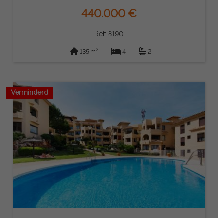
440.000 €
Ref: 8190
2
135 m
4
2
Verminderd