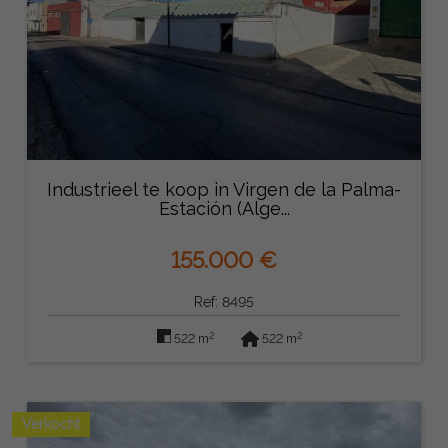
Industrieel te koop in Virgen de la Palma-
Estación (Alge...
155.000 €
Ref: 8495
2
2
522 m
522 m
Verkocht