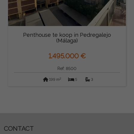
Penthouse te koop in Pedregalejo
(Málaga)
1.495.000 €
Ref: 8500
2
199 m
5
3
CONTACT