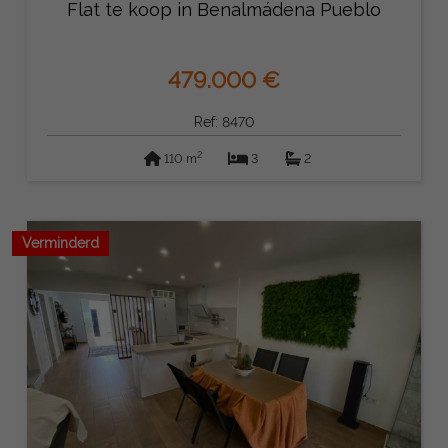
Flat te koop in Benalmádena Pueblo
479.000 €
Ref: 8470
2
110 m
3
2
Verminderd