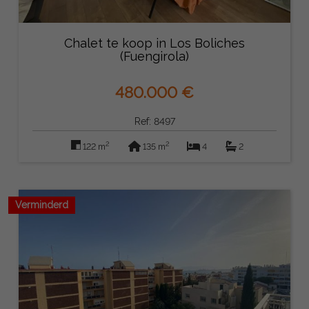
Chalet te koop in Los Boliches
(Fuengirola)
480.000 €
Ref: 8497
2
2
122 m
135 m
4
2
Verminderd