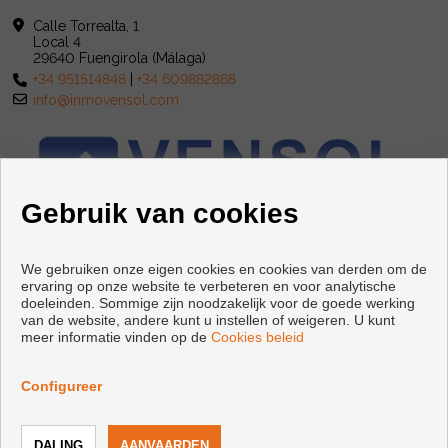
Calle Torrealta, 1
Local 4
29640 Fuengirola (Málaga)
+34 951514848
|
+34 609882868
info@inmovensol.com
Gebruik van cookies
We gebruiken onze eigen cookies en cookies van derden om de
ervaring op onze website te verbeteren en voor analytische
doeleinden. Sommige zijn noodzakelijk voor de goede werking
van de website, andere kunt u instellen of weigeren. U kunt
meer informatie vinden op de
Cookies beleid
Copyright © 2026 INMOBILIARIA VENSOL. |
Voorwaarden En
Privacybeleid
|
Privacybeleid
|
Cookies policy
Configureer
Ontwikkeld door
Inmoenter