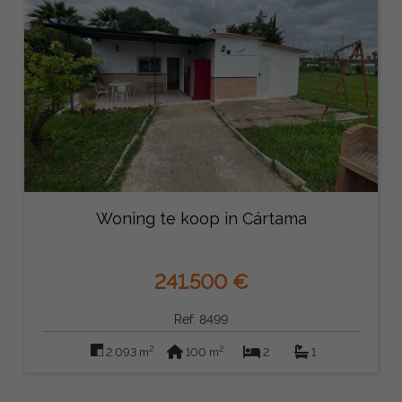
Woning te koop in Cártama
241.500 €
Ref: 8499
2
2
2.093 m
100 m
2
1