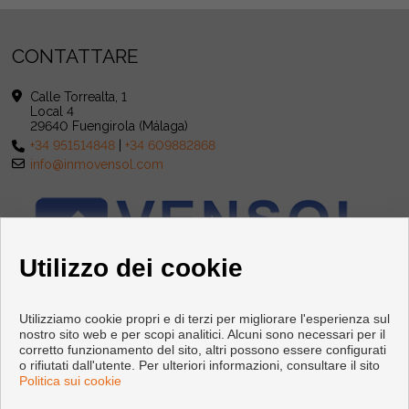
CONTATTARE
Calle Torrealta, 1
Local 4
29640 Fuengirola (Málaga)
+34 951514848
|
+34 609882868
info@inmovensol.com
Utilizzo dei cookie
Utilizziamo cookie propri e di terzi per migliorare l'esperienza sul
nostro sito web e per scopi analitici. Alcuni sono necessari per il
corretto funzionamento del sito, altri possono essere configurati
o rifiutati dall'utente. Per ulteriori informazioni, consultare il sito
Politica sui cookie
Copyright © 2026 INMOBILIARIA VENSOL. |
Info Legali
|