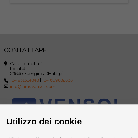
CONTATTARE
Calle Torrealta, 1
Local 4
29640 Fuengirola (Málaga)
+34 951514848
|
+34 609882868
info@inmovensol.com
Utilizzo dei cookie