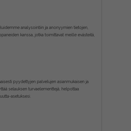
uidemme analysointiin ja anonyymien tietojen,
paneiden kanssa, jotka toimittavat meille evästeitä,
aisesti pyydettyjen palvelujen asianmukaisen ja
äyttää selauksen turvaelementtejä, helpottaa
luutta-asetuksesi.