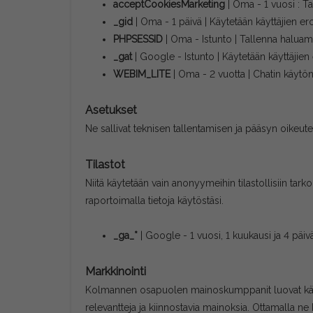
acceptCookiesMarketing
| Oma - 1 vuosi : Ta
_gid
| Oma - 1 päivä | Käytetään käyttäjien er
PHPSESSID
| Oma - Istunto | Tallenna haluamasi 
_gat
| Google - Istunto | Käytetään käyttäjien
WEBIM_LITE
| Oma - 2 vuotta | Chatin käytö
Asetukset
Ne sallivat teknisen tallentamisen ja pääsyn oikeut
Tilastot
Niitä käytetään vain anonyymeihin tilastollisiin tar
raportoimalla tietoja käytöstäsi.
_ga_*
| Google - 1 vuosi, 1 kuukausi ja 4 päivä
Markkinointi
Kolmannen osapuolen mainoskumppanit luovat käyttäj
relevantteja ja kiinnostavia mainoksia. Ottamalla n