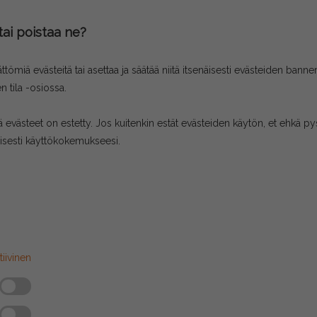
tai poistaa ne?
ättömiä evästeitä tai asettaa ja säätää niitä itsenäisesti evästeiden b
n tila -osiossa.
ä evästeet on estetty. Jos kuitenkin estät evästeiden käytön, et ehkä py
llisesti käyttökokemukseesi.
tiivinen