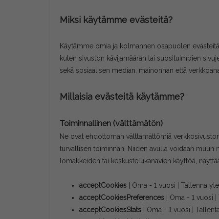
Miksi käytämme evästeitä?
Käytämme omia ja kolmannen osapuolen evästeitä k
kuten sivuston kävijämäärän tai suosituimpien sivuj
sekä sosiaalisen median, mainonnan että verkkoanal
Millaisia evästeitä käytämme?
Toiminnallinen (välttämätön)
Ne ovat ehdottoman välttämättömiä verkkosivuston h
turvallisen toiminnan. Niiden avulla voidaan muun mu
lomakkeiden tai keskustelukanavien käyttöä, näyttää k
acceptCookies
| Oma - 1 vuosi | Tallenna yl
acceptCookiesPreferences
| Oma - 1 vuosi |
acceptCookiesStats
| Oma - 1 vuosi | Tallenta