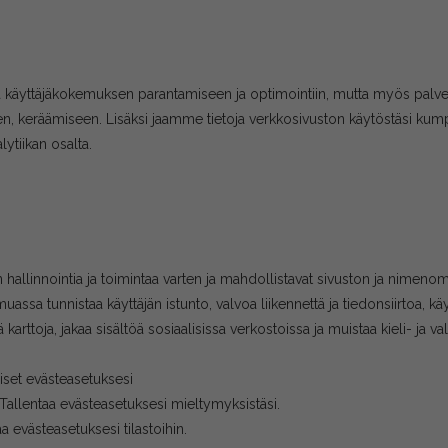
äyttäjäkokemuksen parantamiseen ja optimointiin, mutta myös palvel
en, keräämiseen. Lisäksi jaamme tietoja verkkosivuston käytöstäsi kump
ytiikan osalta.
allinnointia ja toimintaa varten ja mahdollistavat sivuston ja nimenom
assa tunnistaa käyttäjän istunto, valvoa liikennettä ja tiedonsiirtoa, k
arttoja, jakaa sisältöä sosiaalisissa verkostoissa ja muistaa kieli- ja va
eiset evästeasetuksesi
 Tallentaa evästeasetuksesi mieltymyksistäsi.
a evästeasetuksesi tilastoihin.