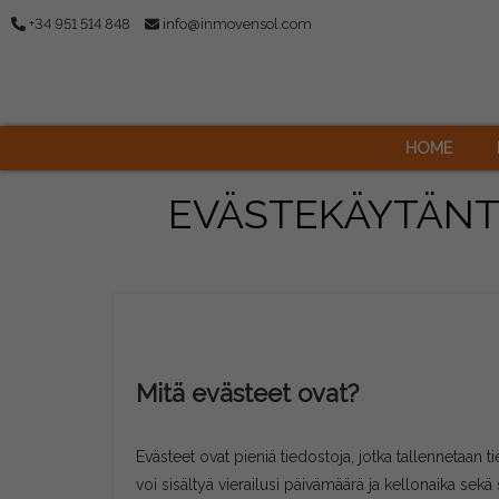
+34 951 514 848
info@inmovensol.com
HOME
EVÄSTEKÄYTÄN
Mitä evästeet ovat?
Evästeet ovat pieniä tiedostoja, jotka tallennetaan ti
voi sisältyä vierailusi päivämäärä ja kellonaika sekä