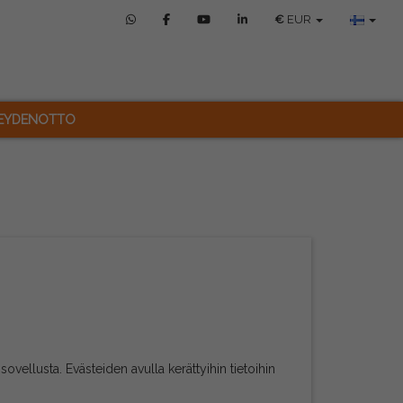
€
EUR
EYDENOTTO
isovellusta. Evästeiden avulla kerättyihin tietoihin