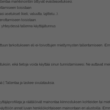
llentaa markkinointiin liittyvät evästeasetuksesi.
ottamiseen toisistaan
asetukset (kieli, valuutta, lajittelu...).
 erottamiseen toisistaan.
n yhteydessä tallenna käyttäjätunnus
ettuun tarkoitukseen eli ei-toivottujen mieltymysten tallentamiseen.
(Em
koituksiin, eikä tietoja voida käyttää sinun tunnistamiseesi. Ne auttava
ä | Tallentaa ja laskee sivulatauksia.
äprofiileja ja räätälöivät mainontaa kiinnostuksen kohteiden tai mie
e käyttöön annat luvan henkilökohtaiseen mainontaan eri alustoilla.
(Emm