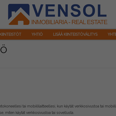
KIINTEISTÖT
YHTIÖ
LISÄÄ KIINTEISTÖVÄLITYS
YHT
TÖ
etokoneellesi tai mobiililaitteellesi, kun käytät verkkosivustoa tai mobiil
 se, miten käytät verkkosivustoa tai sovellusta.