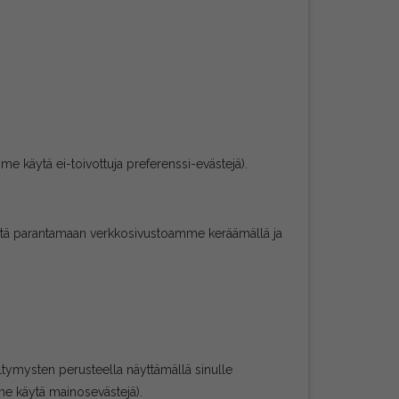
me käytä ei-toivottuja preferenssi-evästejä).
t meitä parantamaan verkkosivustoamme keräämällä ja
ltymysten perusteella näyttämällä sinulle
e käytä mainosevästejä).