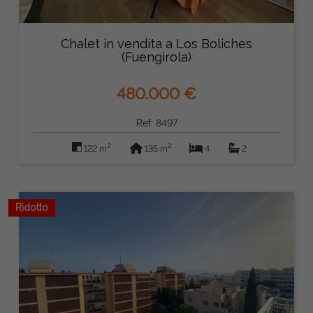
Chalet in vendita a Los Boliches
(Fuengirola)
480.000 €
Ref: 8497
2
2
122 m
135 m
4
2
Ridotto