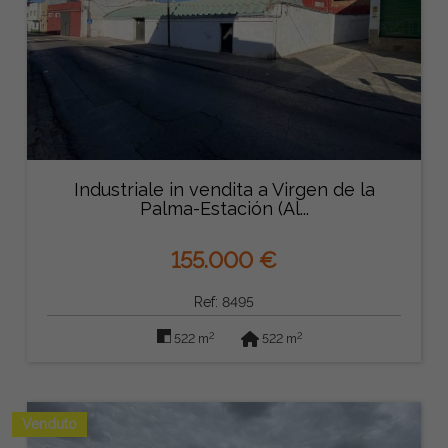
Industriale in vendita a Virgen de la
Palma-Estación (Al...
155.000 €
Ref: 8495
2
2
522 m
522 m
Venduto