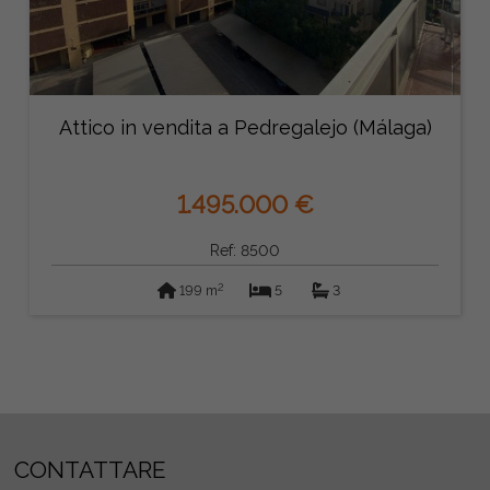
Attico in vendita a Pedregalejo (Málaga)
1.495.000 €
Ref: 8500
2
199 m
5
3
CONTATTARE