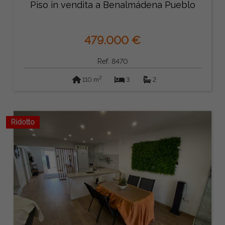
Piso in vendita a Benalmádena Pueblo
479.000 €
Ref: 8470
2
110 m
3
2
Ridotto