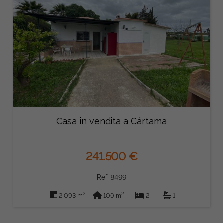
Casa in vendita a Cártama
241.500 €
Ref: 8499
2
2
2.093 m
100 m
2
1