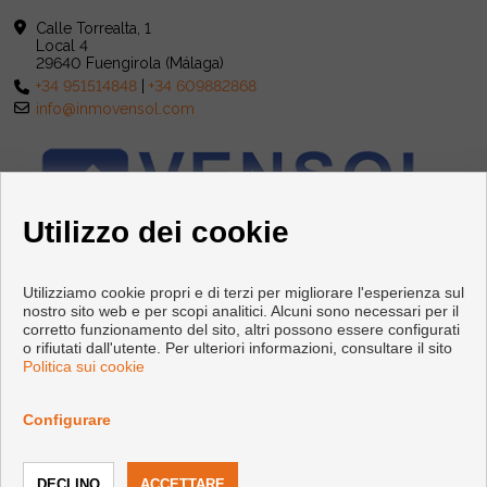
Calle Torrealta, 1
Local 4
29640 Fuengirola (Málaga)
+34 951514848
|
+34 609882868
info@inmovensol.com
Utilizzo dei cookie
Utilizziamo cookie propri e di terzi per migliorare l'esperienza sul
nostro sito web e per scopi analitici. Alcuni sono necessari per il
corretto funzionamento del sito, altri possono essere configurati
o rifiutati dall'utente. Per ulteriori informazioni, consultare il sito
Politica sui cookie
Copyright © 2026 INMOBILIARIA VENSOL. |
Info Legali
|
Protezione dei dati politica
|
Cookies policy
Configurare
Sviluppato vicino
Inmoenter