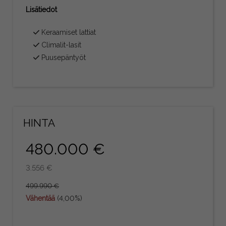
Lisätiedot
Keraamiset lattiat
Climalit-lasit
Puusepäntyöt
HINTA
480.000 €
3.556 €
499.990 €
Vähentää
(4,00%)