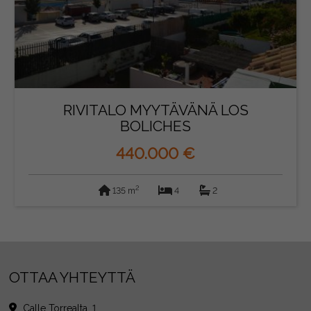
RIVITALO MYYTÄVÄNÄ LOS
BOLICHES
440.000 €
2
135 m
4
2
OTTAA YHTEYTTÄ
Calle Torrealta, 1