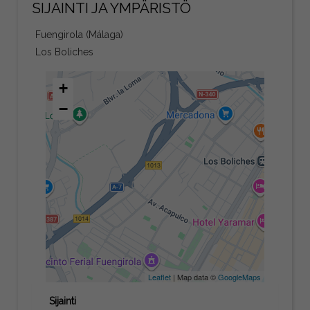
SIJAINTI JA YMPÄRISTÖ
Fuengirola (Málaga)
Los Boliches
+
−
Leaflet
| Map data ©
GoogleMaps
Sijainti