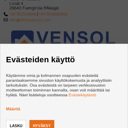
Local 4
29640 Fuengirola (Málaga)
+34 951514848
|
+34 609882868
info@inmovensol.com
Evästeiden käyttö
Käytämme omia ja kolmannen osapuolen evästeitä
parantaaksemme sivuston käyttökokemusta ja analyyttisiin
tarkoituksiin. Osa evästeistä on tarpeen verkkosivuston
moitteettoman toiminnan kannalta, osan voit määrittää tai
hylätä. Näet lisätietoja osoitteessa
Evästekäytäntö
Copyright © 2026 INMOBILIARIA VENSOL. |
Käyttöehdot
|
tietosuojakäytännön
|
Cookies policy
Määritä
Kehittämisestä vastaa
Inmoenter