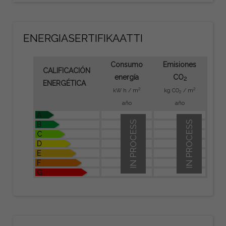
ENERGIASERTIFIKAATTI
Consumo
Emisiones
CALIFICACIÓN
energía
CO
2
ENERGÉTICA
2
2
kW h / m
kg CO
/ m
2
año
año
A
IN PROCESS
IN PROCESS
B
C
D
E
F
G