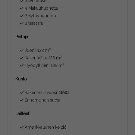
townhouse
4 Makuuhuonetta
2 Kylpyhuoneita
3 terassia
Pintoja
2
Juoni: 122 m
2
Rakennettu: 135 m
2
Hyödyllinen: 135 m
Kunto
Rakentamisvuosi:
1980
Erinomainen suoja
Laitteet
Amerikkalainen keittiö