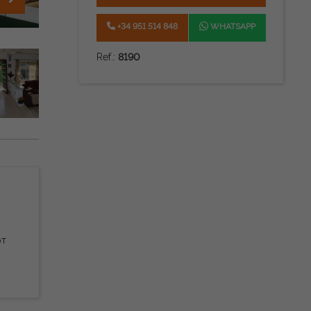
+34 951 514 848
WHATSAPP
Ref.:
8190
рт