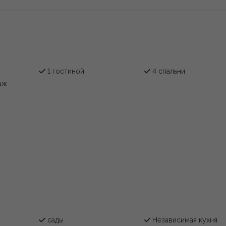
1 гостиной
4 спальни
аж
сады
Независимая кухня