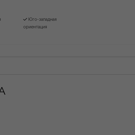
я
Юго-западная
ориентация
А