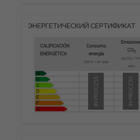
ЭНЕРГЕТИЧЕСКИЙ СЕРТИФИКАТ
Emisione
CALIFICACIÓN
Consumo
CO
2
ENERGÉTICA
energía
kg CO
/ m
2
2
kW h / m
año
año
A
IN PROCESS
IN PROCESS
B
C
D
E
F
G