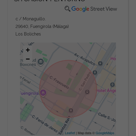
c / Monaguillo.
29640, Fuengirola (Málaga)
Los Boliches
+
−
Leaflet
| Map data ©
GoogleMaps