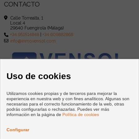
CONTACTO
Calle Torrealta, 1
Local 4
29640 Fuengirola (Málaga)
+34 951514848
|
+34 609882868
info@inmovensol.com
Uso de cookies
Utilizamos cookies propias y de terceros para mejorar la
experiencia en nuestra web y con fines analíticos. Algunas son
necesarias para el correcto funcionamiento de la web, otras
podrás configurarlas o rechazarlas. Puedes ver más
información en la página de
Política de cookies
Copyright © 2026 INMOBILIARIA VENSOL. |
Aviso Legal
|
Política
de privacidad
|
Política de Cookies
Configurar
Desarrollado por
Inmoenter