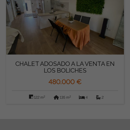
CHALET ADOSADO A LA VENTA EN
LOS BOLICHES
480.000 €
2
2
122 m
135 m
4
2