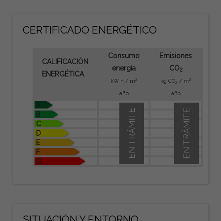
CERTIFICADO ENERGÉTICO
Consumo
Emisiones
CALIFICACIÓN
energía
CO
2
ENERGÉTICA
2
2
kW h / m
kg CO
/ m
2
año
año
A
EN TRÁMITE
EN TRÁMITE
B
C
D
E
F
G
SITUACIÓN Y ENTORNO