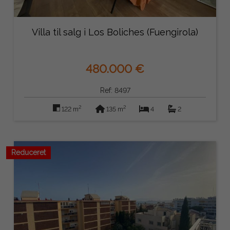
Villa til salg i Los Boliches (Fuengirola)
480.000 €
Ref: 8497
2
2
122 m
135 m
4
2
Reduceret