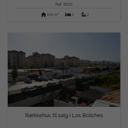
Ref: 8501
2
109 m
3
2
Rækkehus til salg i Los Boliches