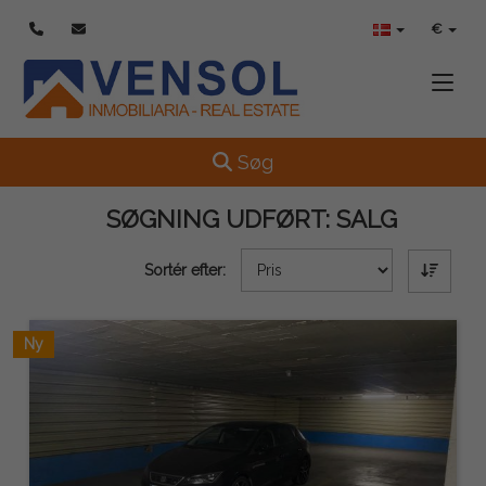
€
Toggle
Toggle navigation
Søg
SØGNING UDFØRT:
SALG
Sortér efter:
Ny