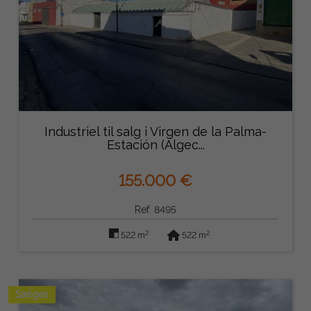
Industriel til salg i Virgen de la Palma-
Estación (Algec...
155.000 €
Ref: 8495
2
2
522 m
522 m
Sælges