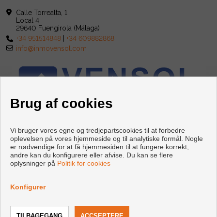
Calle Torrealta, 1
Local 4
29640 Fuengirola (Málaga)
+34 951514848
|
+34 609882868
info@inmovensol.com
Brug af cookies
Vi bruger vores egne og tredjepartscookies til at forbedre
oplevelsen på vores hjemmeside og til analytiske formål. Nogle
er nødvendige for at få hjemmesiden til at fungere korrekt,
andre kan du konfigurere eller afvise. Du kan se flere
oplysninger på
Politik for cookies
Copyright © 2026 INMOBILIARIA VENSOL. |
Retslig Meddelelse
|
Databeskyttelsespolitik
|
Cookies policy
Konfigurer
Udviklet af
Inmoenter