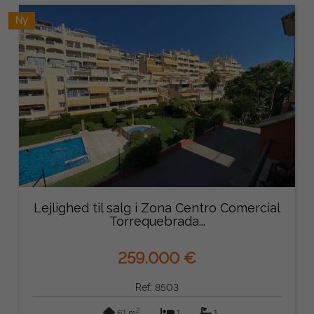
Ny
Lejlighed til salg i Zona Centro Comercial
Torrequebrada...
259.000 €
Ref: 8503
2
61 m
1
1