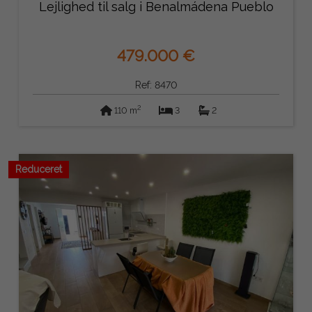
Lejlighed til salg i Benalmádena Pueblo
479.000 €
Ref: 8470
2
110 m
3
2
Reduceret