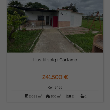
Hus til salg i Cártama
241.500 €
Ref: 8499
2
2
2.093 m
100 m
2
1