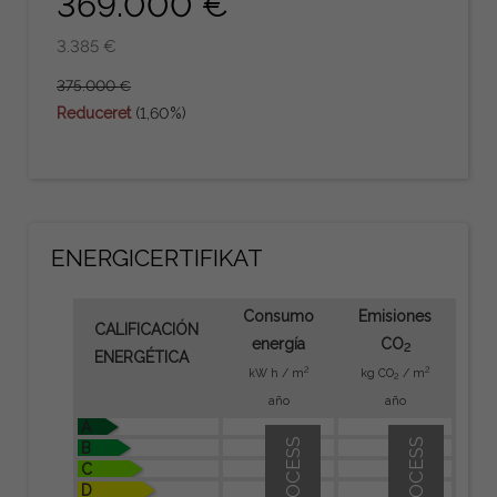
369.000 €
3.385 €
375.000 €
Reduceret
(1,60%)
ENERGICERTIFIKAT
Consumo
Emisiones
CALIFICACIÓN
energía
CO
2
ENERGÉTICA
2
2
kW h / m
kg CO
/ m
2
año
año
A
IN PROCESS
IN PROCESS
B
C
D