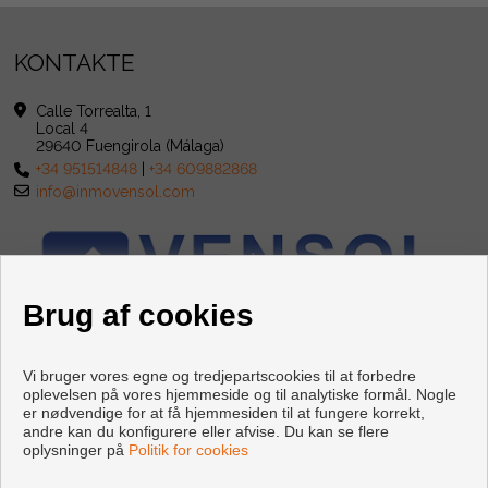
KONTAKTE
Calle Torrealta, 1
Local 4
29640 Fuengirola (Málaga)
+34 951514848
|
+34 609882868
info@inmovensol.com
Brug af cookies
Vi bruger vores egne og tredjepartscookies til at forbedre
oplevelsen på vores hjemmeside og til analytiske formål. Nogle
er nødvendige for at få hjemmesiden til at fungere korrekt,
andre kan du konfigurere eller afvise. Du kan se flere
oplysninger på
Politik for cookies
Copyright © 2026 INMOBILIARIA VENSOL. |
Retslig Meddelelse
|