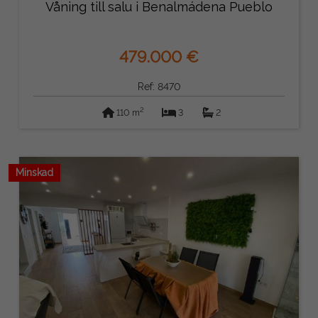
Våning till salu i Benalmádena Pueblo
479.000 €
Ref: 8470
2
110 m
3
2
Minskad