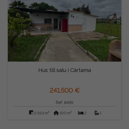
Hus till salu i Cártama
241.500 €
Ref: 8499
2
2
2.093 m
100 m
2
1