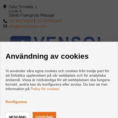
Calle Torrealta, 1
Local 4
29640 Fuengirola (Málaga)
+34 951514848
|
+34 609882868
info@inmovensol.com
Användning av cookies
Vi använder våra egna cookies och cookies från tredje part för
att förbättra upplevelsen på vår webbplats och för analytiska
ändamål. Vissa är nödvändiga för att webbplatsen ska fungera
korrekt, andra kan du konfigurera eller avvisa. Du kan se mer
information på
Policy för cookies
Copyright © 2026 INMOBILIARIA VENSOL. |
Juridisk Information
|
Personuppgiftspolicy
|
Cookies policy
Konfigurera
Utvecklad av
Inmoenter