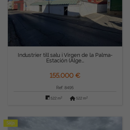
Industrier till salu i Virgen de la Palma-
Estación (Alge...
155.000 €
Ref: 8495
2
2
522 m
522 m
Säljs