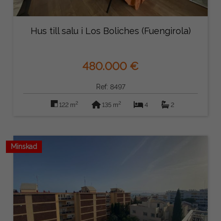
Hus till salu i Los Boliches (Fuengirola)
480.000 €
Ref: 8497
2
2
122 m
135 m
4
2
Minskad