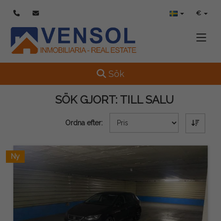
€
Toggle
Toggle navigation
Sök
SÖK GJORT:
TILL SALU
Ordna efter:
Ny