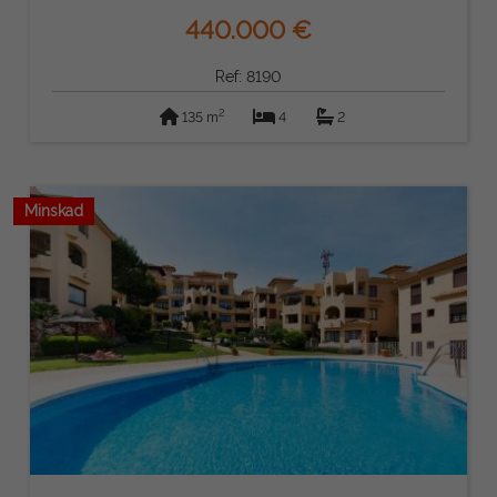
440.000 €
Ref: 8190
2
135 m
4
2
Minskad