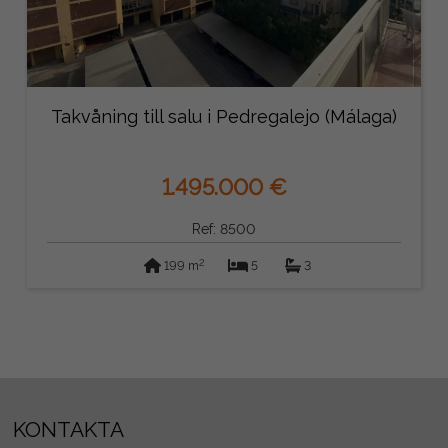
Takvåning till salu i Pedregalejo (Málaga)
1.495.000 €
Ref: 8500
2
199 m
5
3
KONTAKTA