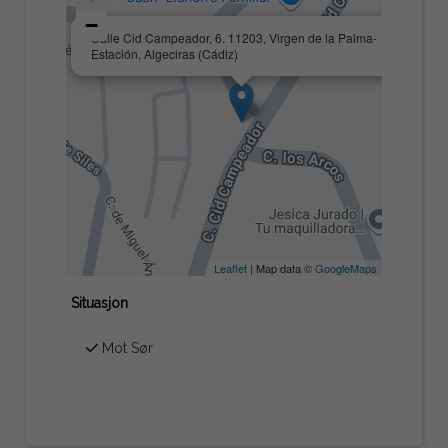
−
×
Calle Cid Campeador, 6. 11203, Virgen de la Palma-
Estación, Algeciras (Cádiz)
Leaflet
| Map data ©
GoogleMaps
Situasjon
Mot Sør