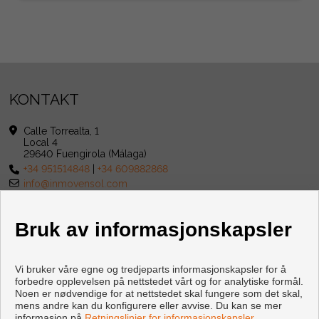
KONTAKT
Calle Torrealta, 1
Local 4
29640 Fuengirola (Málaga)
+34 951514848
|
+34 609882868
info@inmovensol.com
Bruk av informasjonskapsler
Vi bruker våre egne og tredjeparts informasjonskapsler for å
forbedre opplevelsen på nettstedet vårt og for analytiske formål.
Noen er nødvendige for at nettstedet skal fungere som det skal,
mens andre kan du konfigurere eller avvise. Du kan se mer
informasjon på
Retningslinjer for informasjonskapsler