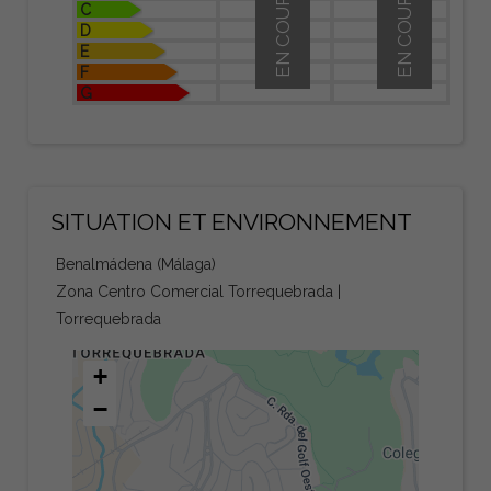
EN COURS
EN COURS
C
D
E
F
G
SITUATION ET ENVIRONNEMENT
Benalmádena (Málaga)
Zona Centro Comercial Torrequebrada |
Torrequebrada
+
−