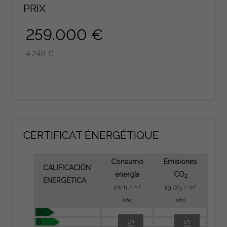
PRIX
259.000 €
4.246 €
CERTIFICAT ÉNERGÉTIQUE
Consumo
Emisiones
CALIFICACIÓN
energía
CO
2
ENERGÉTICA
2
2
kW h / m
kg CO
/ m
2
año
año
A
B