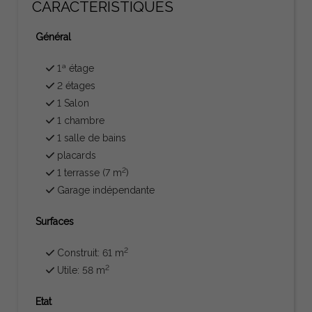
CARACTÉRISTIQUES
Général
1ª étage
2 étages
1 Salon
1 chambre
1 salle de bains
placards
2
1 terrasse (7 m
)
Garage indépendante
Surfaces
2
Construit: 61 m
2
Utile: 58 m
Etat