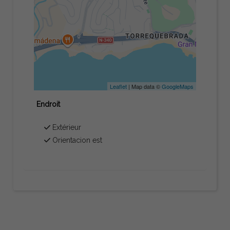
Leaflet
| Map data ©
GoogleMaps
Endroit
Extérieur
Orientacion est