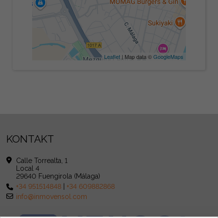
Leaflet
| Map data ©
GoogleMaps
KONTAKT
Calle Torrealta, 1
Local 4
29640 Fuengirola (Málaga)
+34 951514848
|
+34 609882868
info@inmovensol.com