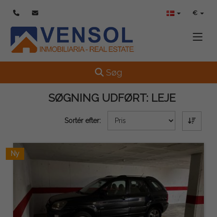
€
Toggle
Toggle navigation
Søg
SØGNING UDFØRT:
LEJE
Sortér efter:
Ny