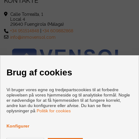
KONTAKTE
Calle Torrealta, 1
Local 4
29640 Fuengirola (Málaga)
+34 951514848
|
+34 609882868
info@inmovensol.com
Brug af cookies
Vi bruger vores egne og tredjepartscookies til at forbedre
oplevelsen på vores hjemmeside og til analytiske formål. Nogle
er nødvendige for at få hjemmesiden til at fungere korrekt,
andre kan du konfigurere eller afvise. Du kan se flere
oplysninger på
Politik for cookies
Copyright © 2026 INMOBILIARIA VENSOL. |
Retslig Meddelelse
|
Databeskyttelsespolitik
|
Cookies policy
Konfigurer
Udviklet af
Inmoenter