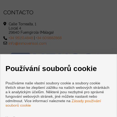
CONTACTO
Calle Torrealta, 1
Local 4
29640 Fuengirola (Málaga)
+34 951514848
|
+34 609882868
info@inmovensol.com
Používání souborů cookie
Používáme naše vlastní soubory cookie a soubory cookie
třetích stran ke zlepšení zážitku na našich webových stránkách
a k analytickým účelům. Některé jsou nezbytné pro správné
fungování webových stránek, jiné můžete nastavit nebo
odmítnout. Více informací naleznete na
Zásady používání
souborů cookie
Copyright © 2026 INMOBILIARIA VENSOL. |
Právní Upozornění
|
Ochrana osobních údajů
|
Cookies policy